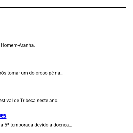
do Homem-Aranha.
após tomar um doloroso pé na…
tival de Tribeca neste ano.
ões
s da 5ª temporada devido a doença…