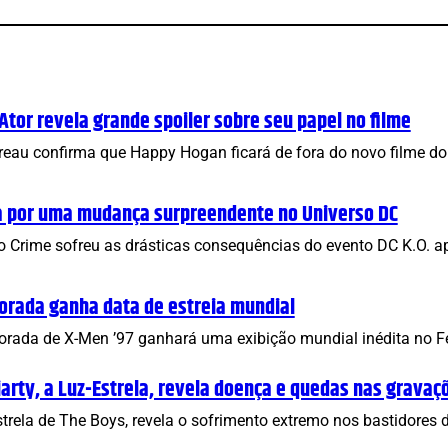
or revela grande spoiler sobre seu papel no filme
avreau confirma que Happy Hogan ficará de fora do novo filme 
a por uma mudança surpreendente no Universo DC
o Crime sofreu as drásticas consequências do evento DC K.O. 
orada ganha data de estreia mundial
rada de X-Men ’97 ganhará uma exibição mundial inédita no Fes
iarty, a Luz-Estrela, revela doença e quedas nas gravaç
Estrela de The Boys, revela o sofrimento extremo nos bastidore