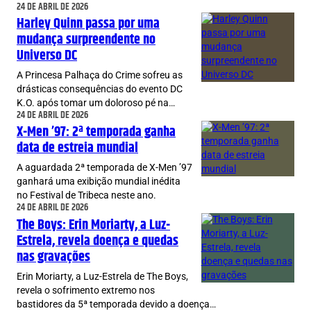
24 DE ABRIL DE 2026
Harley Quinn passa por uma
mudança surpreendente no
Universo DC
A Princesa Palhaça do Crime sofreu as
drásticas consequências do evento DC
K.O. após tomar um doloroso pé na…
24 DE ABRIL DE 2026
X-Men ’97: 2ª temporada ganha
data de estreia mundial
A aguardada 2ª temporada de X-Men ’97
ganhará uma exibição mundial inédita
no Festival de Tribeca neste ano.
24 DE ABRIL DE 2026
The Boys: Erin Moriarty, a Luz-
Estrela, revela doença e quedas
nas gravações
Erin Moriarty, a Luz-Estrela de The Boys,
revela o sofrimento extremo nos
bastidores da 5ª temporada devido a doença…