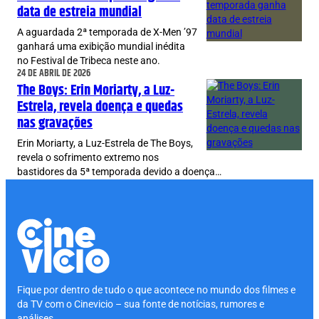
data de estreia mundial
A aguardada 2ª temporada de X-Men ’97
ganhará uma exibição mundial inédita
no Festival de Tribeca neste ano.
24 DE ABRIL DE 2026
The Boys: Erin Moriarty, a Luz-
Estrela, revela doença e quedas
nas gravações
Erin Moriarty, a Luz-Estrela de The Boys,
revela o sofrimento extremo nos
bastidores da 5ª temporada devido a doença…
Fique por dentro de tudo o que acontece no mundo dos filmes e
da TV com o Cinevicio – sua fonte de notícias, rumores e
análises.