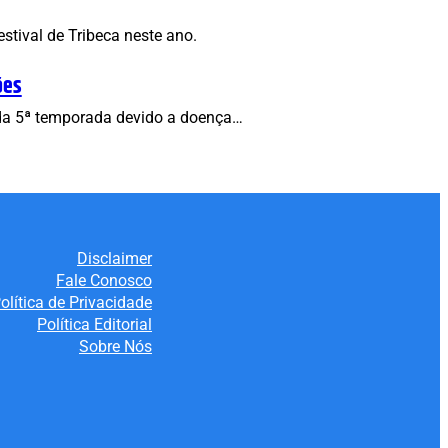
tival de Tribeca neste ano.
ões
s da 5ª temporada devido a doença…
Disclaimer
Fale Conosco
olítica de Privacidade
Política Editorial
Sobre Nós