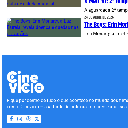
X-Men ’97: 2ª temp
A aguardada 2ª tempo
24 DE ABRIL DE 2026
The Boys: Erin Mor
Erin Moriarty, a Luz-
Fique por dentro de tudo o que acontece no mundo dos film
com o Cinevicio – sua fonte de notícias, rumores e análises.