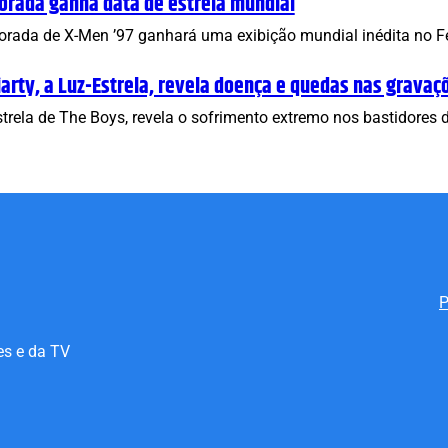
orada ganha data de estreia mundial
rada de X-Men ’97 ganhará uma exibição mundial inédita no Fes
iarty, a Luz-Estrela, revela doença e quedas nas gravaç
Estrela de The Boys, revela o sofrimento extremo nos bastidore
P
es e da TV