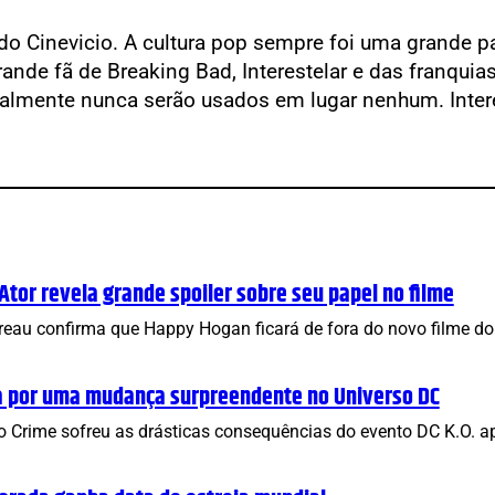
do Cinevicio. A cultura pop sempre foi uma grande pa
rande fã de Breaking Bad, Interestelar e das franqui
almente nunca serão usados em lugar nenhum. Intere
or revela grande spoiler sobre seu papel no filme
avreau confirma que Happy Hogan ficará de fora do novo filme 
a por uma mudança surpreendente no Universo DC
o Crime sofreu as drásticas consequências do evento DC K.O. 