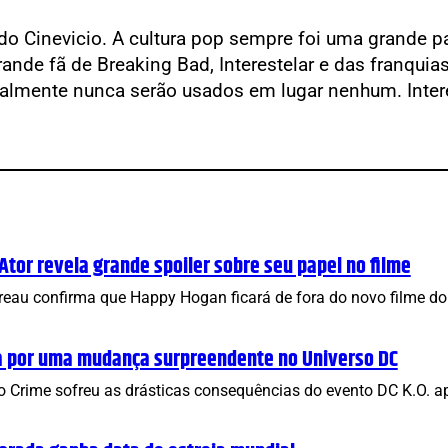
do Cinevicio. A cultura pop sempre foi uma grande pa
rande fã de Breaking Bad, Interestelar e das franqui
almente nunca serão usados em lugar nenhum. Intere
or revela grande spoiler sobre seu papel no filme
avreau confirma que Happy Hogan ficará de fora do novo filme 
a por uma mudança surpreendente no Universo DC
o Crime sofreu as drásticas consequências do evento DC K.O. 