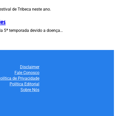
tival de Tribeca neste ano.
ões
s da 5ª temporada devido a doença…
Disclaimer
Fale Conosco
olítica de Privacidade
Política Editorial
Sobre Nós