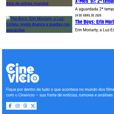
X-Men ’97: 2ª temp
A aguardada 2ª tempo
24 DE ABRIL DE 2026
The Boys: Erin Mor
Erin Moriarty, a Luz-
Fique por dentro de tudo o que acontece no mundo dos film
com o Cinevicio – sua fonte de notícias, rumores e análises.