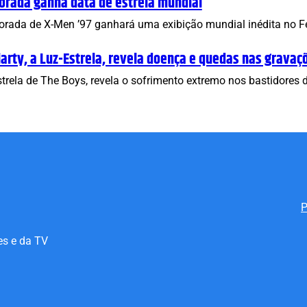
orada ganha data de estreia mundial
rada de X-Men ’97 ganhará uma exibição mundial inédita no Fes
iarty, a Luz-Estrela, revela doença e quedas nas gravaç
Estrela de The Boys, revela o sofrimento extremo nos bastidore
P
es e da TV