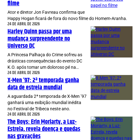
filme
Ator e diretor Jon Favreau confirma que
Happy Hogan ficará de fora do novo filme do Homem-Aranha.
24 DE ABRIL DE 2026
Harley Quinn passa por uma
mudança surpreendente no
Universo DC
A Princesa Palhaça do Crime sofreu as
drásticas consequências do evento DC
K.O. após tomar um doloroso pé na…
24 DE ABRIL DE 2026
X-Men ’97: 2ª temporada ganha
data de estreia mundial
A aguardada 2ª temporada de X-Men ’97
ganhará uma exibição mundial inédita
no Festival de Tribeca neste ano.
24 DE ABRIL DE 2026
The Boys: Erin Moriarty, a Luz-
Estrela, revela doença e quedas
nas gravações