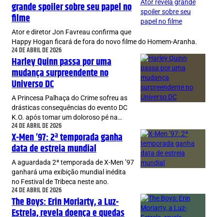
grande spoiler sobre seu papel no
filme
Ator e diretor Jon Favreau confirma que
Happy Hogan ficará de fora do novo filme do Homem-Aranha.
24 DE ABRIL DE 2026
Harley Quinn passa por uma
mudança surpreendente no
Universo DC
A Princesa Palhaça do Crime sofreu as
drásticas consequências do evento DC
K.O. após tomar um doloroso pé na…
24 DE ABRIL DE 2026
X-Men ’97: 2ª temporada ganha
data de estreia mundial
A aguardada 2ª temporada de X-Men ’97
ganhará uma exibição mundial inédita
no Festival de Tribeca neste ano.
24 DE ABRIL DE 2026
The Boys: Erin Moriarty, a Luz-
Estrela, revela doença e quedas