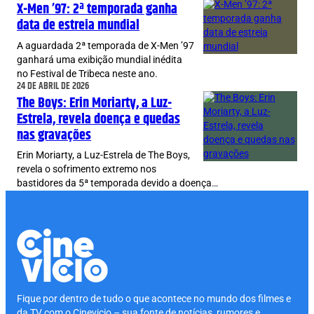
X-Men ’97: 2ª temporada ganha
data de estreia mundial
A aguardada 2ª temporada de X-Men ’97
ganhará uma exibição mundial inédita
no Festival de Tribeca neste ano.
24 DE ABRIL DE 2026
The Boys: Erin Moriarty, a Luz-
Estrela, revela doença e quedas
nas gravações
Erin Moriarty, a Luz-Estrela de The Boys,
revela o sofrimento extremo nos
bastidores da 5ª temporada devido a doença…
Fique por dentro de tudo o que acontece no mundo dos filmes e
da TV com o Cinevicio – sua fonte de notícias, rumores e