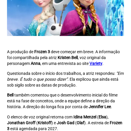
A produção de
Frozen 3
deve começar em breve. A informação
foi compartilhada pela atriz
Kristen Bell
, voz original da
personagem
Anna
, em uma entrevista ao site
Variety
.
Questionada sobre o início dos trabalhos, a atriz respondeu:
“Em
breve. É tudo o que posso dizer”
. Ela explicou que ainda está
sob sigilo sobre as datas de produção.
Bell
também comentou que o desenvolvimento inicial do filme
está na fase de conceitos, onde a equipe define a direção da
história. A direção do longa fica por conta de
Jennifer Lee
.
O elenco de voz original retorna com
Idina Menzel
(
Elsa
),
Jonathan Groff
(
Kristoff
) e
Josh Gad
(
Olaf
). A estreia de
Frozen
3
está agendada para 2027.