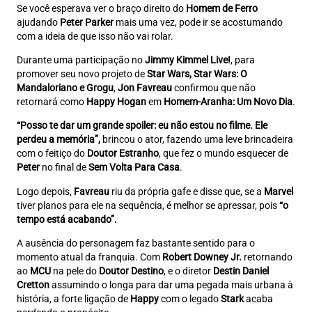
Se você esperava ver o braço direito do
Homem de Ferro
ajudando
Peter Parker
mais uma vez, pode ir se acostumando
com a ideia de que isso não vai rolar.
Durante uma participação no
Jimmy Kimmel Live!
, para
promover seu novo projeto de
Star Wars, Star Wars: O
Mandaloriano e Grogu
,
Jon Favreau
confirmou que não
retornará como
Happy Hogan
em
Homem-Aranha: Um Novo Dia
.
“Posso te dar um grande spoiler: eu não estou no filme. Ele
perdeu a memória”,
brincou o ator, fazendo uma leve brincadeira
com o feitiço do
Doutor Estranho
, que fez o mundo esquecer de
Peter
no final de
Sem Volta Para Casa
.
Logo depois,
Favreau
riu da própria gafe e disse que, se a
Marvel
tiver planos para ele na sequência, é melhor se apressar, pois
“o
tempo está acabando”.
A ausência do personagem faz bastante sentido para o
momento atual da franquia. Com
Robert Downey Jr.
retornando
ao
MCU
na pele do
Doutor Destino
, e o diretor
Destin Daniel
Cretton
assumindo o longa para dar uma pegada mais urbana à
história, a forte ligação de
Happy
com o legado
Stark
acaba