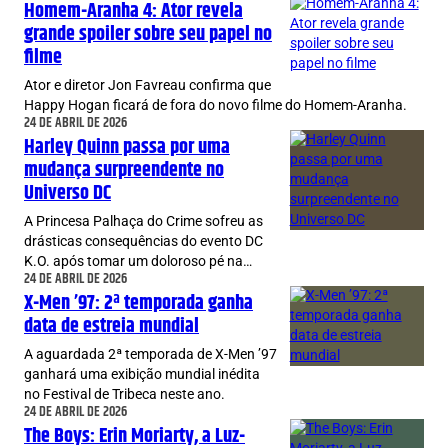
Homem-Aranha 4: Ator revela
grande spoiler sobre seu papel no
filme
Ator e diretor Jon Favreau confirma que
Happy Hogan ficará de fora do novo filme do Homem-Aranha.
24 DE ABRIL DE 2026
Harley Quinn passa por uma
mudança surpreendente no
Universo DC
A Princesa Palhaça do Crime sofreu as
drásticas consequências do evento DC
K.O. após tomar um doloroso pé na…
24 DE ABRIL DE 2026
X-Men ’97: 2ª temporada ganha
data de estreia mundial
A aguardada 2ª temporada de X-Men ’97
ganhará uma exibição mundial inédita
no Festival de Tribeca neste ano.
24 DE ABRIL DE 2026
The Boys: Erin Moriarty, a Luz-