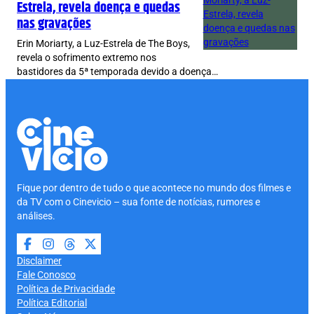
Estrela, revela doença e quedas
nas gravações
Erin Moriarty, a Luz-Estrela de The Boys,
revela o sofrimento extremo nos
bastidores da 5ª temporada devido a doença…
Fique por dentro de tudo o que acontece no mundo dos filmes e
da TV com o Cinevicio – sua fonte de notícias, rumores e
análises.
Disclaimer
Fale Conosco
Política de Privacidade
Política Editorial