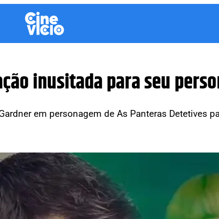
iração inusitada para seu pe
 Gardner em personagem de As Panteras Detetives pa