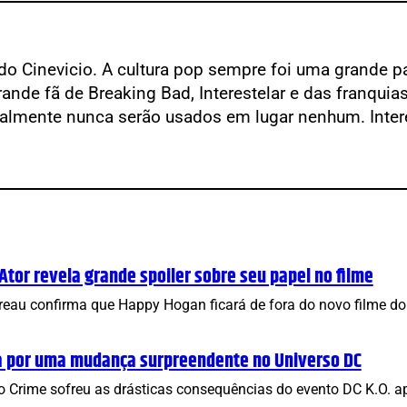
do Cinevicio. A cultura pop sempre foi uma grande pa
rande fã de Breaking Bad, Interestelar e das franqui
almente nunca serão usados em lugar nenhum. Intere
or revela grande spoiler sobre seu papel no filme
avreau confirma que Happy Hogan ficará de fora do novo filme 
a por uma mudança surpreendente no Universo DC
o Crime sofreu as drásticas consequências do evento DC K.O. 