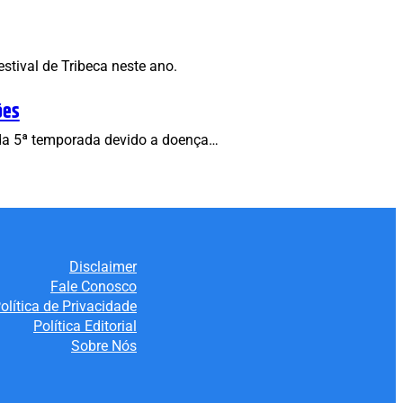
tival de Tribeca neste ano.
ões
s da 5ª temporada devido a doença…
Disclaimer
Fale Conosco
olítica de Privacidade
Política Editorial
Sobre Nós