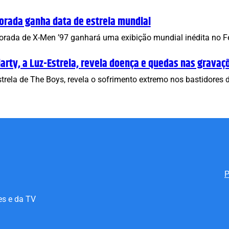
orada ganha data de estreia mundial
rada de X-Men ’97 ganhará uma exibição mundial inédita no Fes
iarty, a Luz-Estrela, revela doença e quedas nas gravaç
Estrela de The Boys, revela o sofrimento extremo nos bastidore
P
es e da TV