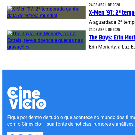
24 DE ABRIL DE 2026
X-Men ’97: 2ª temp
A aguardada 2ª tempo
24 DE ABRIL DE 2026
The Boys: Erin Mor
Erin Moriarty, a Luz-
Fique por dentro de tudo o que acontece no mundo dos film
com o Cinevicio – sua fonte de notícias, rumores e análises.