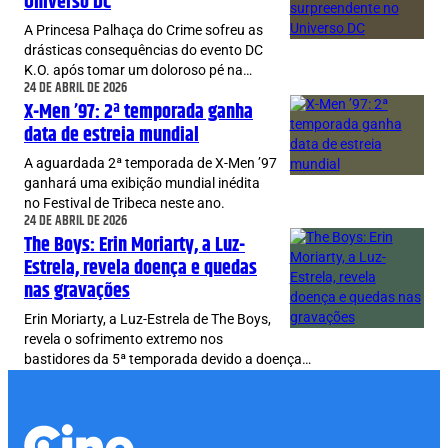
Universo DC
A Princesa Palhaça do Crime sofreu as
drásticas consequências do evento DC
K.O. após tomar um doloroso pé na…
24 DE ABRIL DE 2026
X-Men ’97: 2ª temporada ganha
data de estreia mundial
A aguardada 2ª temporada de X-Men ’97
ganhará uma exibição mundial inédita
no Festival de Tribeca neste ano.
24 DE ABRIL DE 2026
The Boys: Erin Moriarty, a Luz-
Estrela, revela doença e quedas
nas gravações
Erin Moriarty, a Luz-Estrela de The Boys,
revela o sofrimento extremo nos
bastidores da 5ª temporada devido a doença…