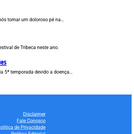
após tomar um doloroso pé na…
tival de Tribeca neste ano.
ões
s da 5ª temporada devido a doença…
Disclaimer
Fale Conosco
olítica de Privacidade
Política Editorial