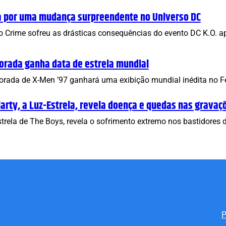
a por uma mudança surpreendente no Universo DC
o Crime sofreu as drásticas consequências do evento DC K.O. 
orada ganha data de estreia mundial
rada de X-Men ’97 ganhará uma exibição mundial inédita no Fes
iarty, a Luz-Estrela, revela doença e quedas nas gravaç
Estrela de The Boys, revela o sofrimento extremo nos bastidore
P