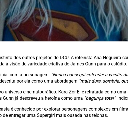
istinto dos outros projetos do DCU. A roteirista Ana Nogueira 
a à visão de variedade criativa de James Gunn para o estúdio.
inicial com a personagem.
“Nunca consegui entender a versão da
, descrita por ela como uma abordagem
“mais dura, sombria, ous
 universo cinematográfico. Kara Zor-El é retratada como uma 
es Gunn já descreveu a heroína como uma
“bagunça total”
, indi
cineasta é conhecido por explorar personagens complexos em fi
o de entregar uma Supergirl mais ousada nas telonas.