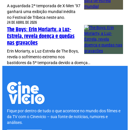
A aguardada 2ª temporada de X-Men ’97
ganhará uma exibição mundial inédita
no Festival de Tribeca neste ano.
24 DE ABRIL DE 2026
The Boys: Erin Moriarty, a Luz-
Estrela, revela doença e quedas
nas gravações
Erin Moriarty, a Luz-Estrela de The Boys,
revela o sofrimento extremo nos
bastidores da 5ª temporada devido a doença…
Fique por dentro de tudo o que acontece no mundo dos filmes e
da TV com o Cinevicio – sua fonte de notícias, rumores e
análises.