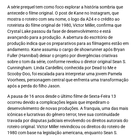
A série prequel tem como foco explorar a história sombria que
antecede o filme original. O post de Kane no Instagram, que
mostra o roteiro com seu nome, o logo da A24 e o crédito ao
roteirista do filme original de 1980, Victor Miller, confirma que
Crystal Lake passou da fase de desenvolvimento e está
avançando para a produção. A abertura do escritório de
produção indica que os preparativos para as filmagens estão em
andamento. Kane assumiu o cargo de showrunner após Bryan
Fuller (Hannibal) deixar o projeto por divergências criativas
sobre o tom da série, conforme revelou o diretor original Sean S.
Cunningham. Linda Cardellini, conhecida por Dead to Me e
Scooby-Doo, foi escalada para interpretar uma jovem Pamela
Voorhees, personagem central que enfrenta uma transformação
após a perda do filho Jason.
A pausa de 16 anos desde o último filme de Sexta-Feira 13
ocorreu devido a complicações legais que impediram o
desenvolvimento de novas produções. A franquia, uma das mais
icônicas e lucrativas do gênero terror, teve sua continuidade
travada por disputas judiciais envolvendo os direitos autorais do
roteiro original. Victor Miller reivindicou os direitos do roteiro de
1980 com base na legislação americana, enquanto Sean S.