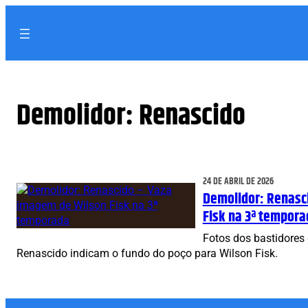
Pular
para
o
conteúdo
Demolidor: Renascido
24 DE ABRIL DE 2026
Demolidor: Renasc
Fisk na 3ª tempora
Fotos dos bastidores
Renascido indicam o fundo do poço para Wilson Fisk.