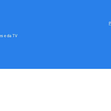
P
es e da TV