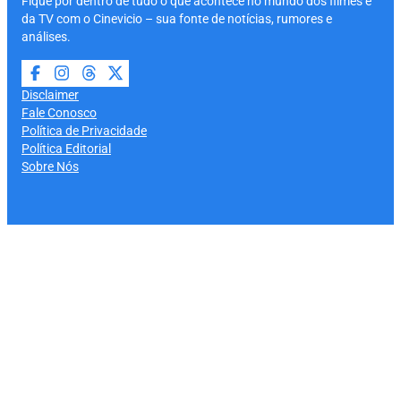
Fique por dentro de tudo o que acontece no mundo dos filmes e
da TV com o Cinevicio – sua fonte de notícias, rumores e
análises.
Disclaimer
Fale Conosco
Política de Privacidade
Política Editorial
Sobre Nós