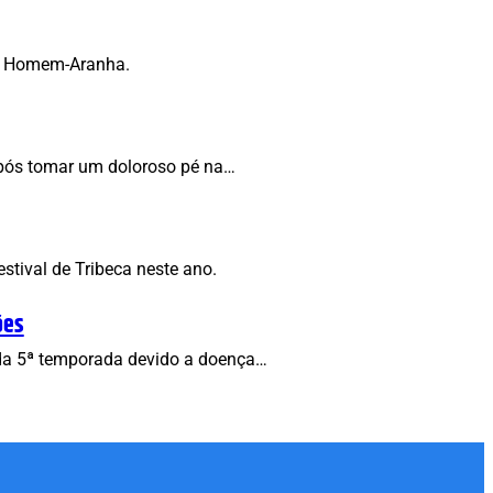
do Homem-Aranha.
após tomar um doloroso pé na…
tival de Tribeca neste ano.
ões
s da 5ª temporada devido a doença…