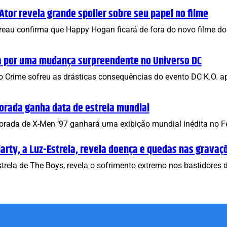
or revela grande spoiler sobre seu papel no filme
avreau confirma que Happy Hogan ficará de fora do novo filme 
a por uma mudança surpreendente no Universo DC
o Crime sofreu as drásticas consequências do evento DC K.O. 
orada ganha data de estreia mundial
rada de X-Men ’97 ganhará uma exibição mundial inédita no Fes
iarty, a Luz-Estrela, revela doença e quedas nas gravaç
Estrela de The Boys, revela o sofrimento extremo nos bastidore