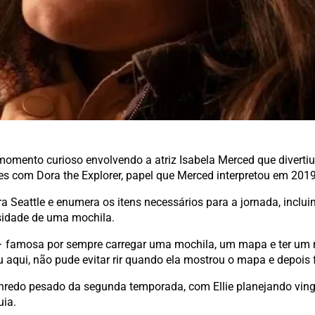
omento curioso envolvendo a atriz Isabela Merced que diverti
s com Dora the Explorer, papel que Merced interpretou em 2019
eattle e enumera os itens necessários para a jornada, incluin
sidade de uma mochila.
 – famosa por sempre carregar uma mochila, um mapa e ter um
u aqui, não pude evitar rir quando ela mostrou o mapa e depois 
enredo pesado da segunda temporada, com Ellie planejando vin
uia.