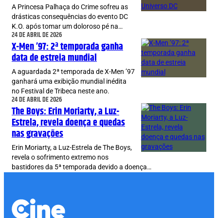
A Princesa Palhaça do Crime sofreu as
drásticas consequências do evento DC
K.O. após tomar um doloroso pé na…
24 DE ABRIL DE 2026
X-Men ’97: 2ª temporada ganha
data de estreia mundial
A aguardada 2ª temporada de X-Men ’97
ganhará uma exibição mundial inédita
no Festival de Tribeca neste ano.
24 DE ABRIL DE 2026
The Boys: Erin Moriarty, a Luz-
Estrela, revela doença e quedas
nas gravações
Erin Moriarty, a Luz-Estrela de The Boys,
revela o sofrimento extremo nos
bastidores da 5ª temporada devido a doença…