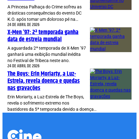
A Princesa Palhaça do Crime sofreu as
drásticas consequências do evento DC
K.O. após tomar um doloroso pé na…
24 DE ABRIL DE 2026
X-Men ’97: 2ª temporada ganha
data de estreia mundial
A aguardada 2ª temporada de X-Men ’97
ganhará uma exibição mundial inédita
no Festival de Tribeca neste ano.
24 DE ABRIL DE 2026
The Boys: Erin Moriarty, a Luz-
Estrela, revela doença e quedas
nas gravações
Erin Moriarty, a Luz-Estrela de The Boys,
revela o sofrimento extremo nos
bastidores da 5ª temporada devido a doença…