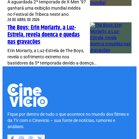
A aguardada 2ª temporada de X-Men ’97
ganhará uma exibição mundial inédita
no Festival de Tribeca neste ano.
24 DE ABRIL DE 2026
The Boys: Erin Moriarty, a Luz-
Estrela, revela doença e quedas
nas gravações
Erin Moriarty, a Luz-Estrela de The Boys,
revela o sofrimento extremo nos
bastidores da 5ª temporada devido a doença…
Fique por dentro de tudo o que acontece no mundo dos filmes e
da TV com o Cinevicio – sua fonte de notícias, rumores e
análises.